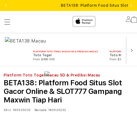
BETA138: Platform Food Situs Slot G
Lo
in
PLATFORM TOTO TOGEL MACAU 5D & PREDIKSI MACAU
PLATFORM TOTO TOGEL
Toto Togel
Toto Macau
From $999 SGD
From $999 SGD
Platform Toto Togel Macau 5D & Prediksi Macau
BETA138: Platform Food Situs Slot
Gacor Online & SLOT777 Gampang
Maxwin Tiap Hari
SKU:
180520232
Barcode:
180520232