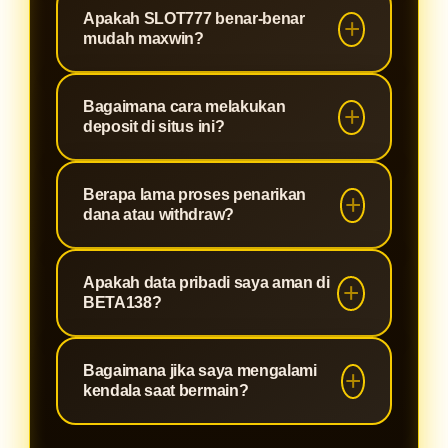
Apakah SLOT777 benar-benar
layanan permainan slot online
mudah maxwin?
terpercaya yang menawarkan
Ya, SLOT777 dikenal memiliki
berbagai pilihan game dengan
Bagaimana cara melakukan
tingkat pengembalian kepada
tingkat kemenangan tinggi. Kami
deposit di situs ini?
pemain yang tinggi atau RTP live
berkomitmen memberikan
Anda dapat melakukan deposit
yang akurat. Dengan strategi yang
pengalaman bermain yang aman,
Berapa lama proses penarikan
dengan mudah melalui berbagai
tepat dan pemilihan game yang
dana atau withdraw?
nyaman, dan transparan bagi
metode pembayaran seperti transfer
sedang gacor, peluang untuk
seluruh member kami melalui sistem
Kami memproses setiap permintaan
bank lokal, dompet digital, hingga
mendapatkan maxwin menjadi jauh
Apakah data pribadi saya aman di
yang canggih dan layanan
penarikan dana dengan sangat
pulsa. Setelah masuk ke akun Anda,
BETA138?
lebih besar setiap harinya
pelanggan yang tersedia selama
cepat. Umumnya, dana akan masuk
silakan pilih menu deposit, pilih
dibandingkan dengan platform
dua puluh empat jam penuh.
Keamanan data member adalah
ke rekening Anda dalam waktu
metode yang diinginkan, dan ikuti
Bagaimana jika saya mengalami
lainnya.
prioritas utama kami. Kami
kurang dari lima menit setelah
kendala saat bermain?
instruksi yang tertera. Saldo akan
menggunakan sistem enkripsi
permintaan disetujui. Pastikan data
otomatis masuk ke akun Anda dalam
Jika Anda mengalami kendala teknis
tingkat tinggi untuk melindungi