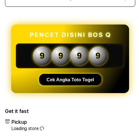
Decrease
Incr
quantity
quant
for
for
BETA138:
BETA
Platform
Plat
Food
Food
PENCET DISINI BOS Q
Situs
Situs
Slot
Slot
Gacor
Gaco
9
9
9
9
Online
Onlin
&
&
SLOT777
SLOT
Gampang
Gam
Cek Angka Toto Togel
Maxwin
Maxw
Tiap
Tiap
Hari
Hari
Get it fast
Pickup
Loading store